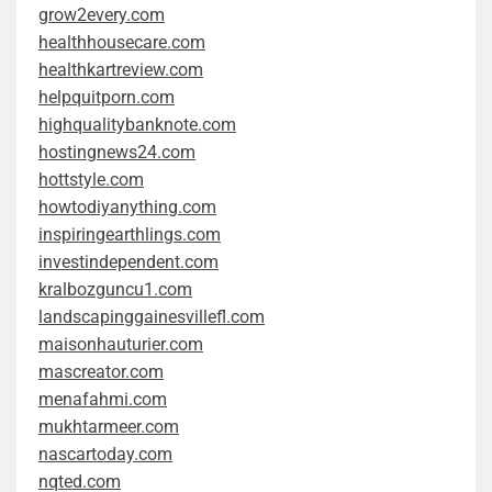
grow2every.com
healthhousecare.com
healthkartreview.com
helpquitporn.com
highqualitybanknote.com
hostingnews24.com
hottstyle.com
howtodiyanything.com
inspiringearthlings.com
investindependent.com
kralbozguncu1.com
landscapinggainesvillefl.com
maisonhauturier.com
mascreator.com
menafahmi.com
mukhtarmeer.com
nascartoday.com
nqted.com