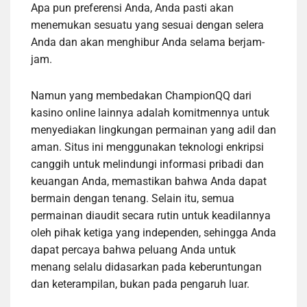
Apa pun preferensi Anda, Anda pasti akan
menemukan sesuatu yang sesuai dengan selera
Anda dan akan menghibur Anda selama berjam-
jam.
Namun yang membedakan ChampionQQ dari
kasino online lainnya adalah komitmennya untuk
menyediakan lingkungan permainan yang adil dan
aman. Situs ini menggunakan teknologi enkripsi
canggih untuk melindungi informasi pribadi dan
keuangan Anda, memastikan bahwa Anda dapat
bermain dengan tenang. Selain itu, semua
permainan diaudit secara rutin untuk keadilannya
oleh pihak ketiga yang independen, sehingga Anda
dapat percaya bahwa peluang Anda untuk
menang selalu didasarkan pada keberuntungan
dan keterampilan, bukan pada pengaruh luar.