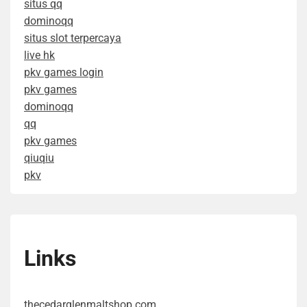
situs qq
dominoqq
situs slot terpercaya
live hk
pkv games login
pkv games
dominoqq
qq
pkv games
qiuqiu
pkv
Links
thecedarglenmaltshop.com