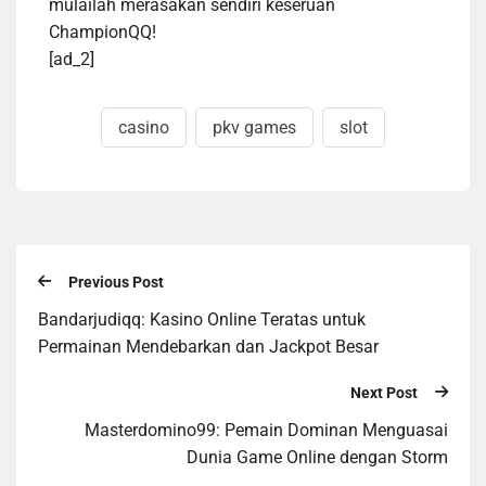
mulailah merasakan sendiri keseruan
ChampionQQ!
[ad_2]
casino
pkv games
slot
Previous Post
Bandarjudiqq: Kasino Online Teratas untuk
Permainan Mendebarkan dan Jackpot Besar
Next Post
Masterdomino99: Pemain Dominan Menguasai
Dunia Game Online dengan Storm