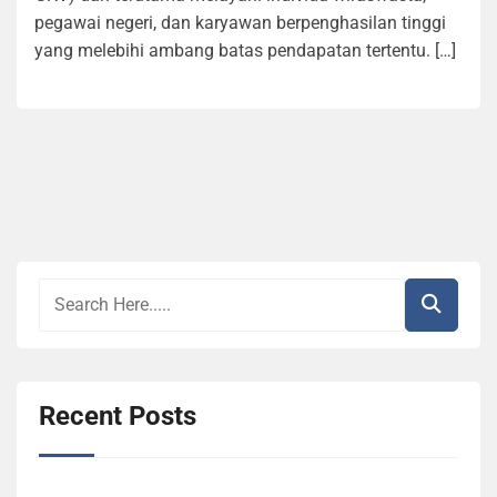
pegawai negeri, dan karyawan berpenghasilan tinggi
yang melebihi ambang batas pendapatan tertentu. […]
Recent Posts