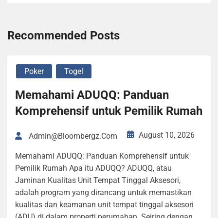
Recommended Posts
Poker
Togel
Memahami ADUQQ: Panduan
Komprehensif untuk Pemilik Rumah
August 10, 2026
Admin@bloombergz.com
Memahami ADUQQ: Panduan Komprehensif untuk
Pemilik Rumah Apa itu ADUQQ? ADUQQ, atau
Jaminan Kualitas Unit Tempat Tinggal Aksesori,
adalah program yang dirancang untuk memastikan
kualitas dan keamanan unit tempat tinggal aksesori
(ADU) di dalam properti perumahan. Seiring dengan