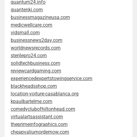
quantum24.info
quantenki.com
businessmagazineusa.com
medicwellcare.com
vidsmall.com
businessnews2day.com
worldnewsrecords.com
sterilepro24.com
solidtechbusiness.com
reviewcardgaming.com
experiencedexpertstowingservice.com
blackheadsshop.com
location-voiture-casablanca.org
kpaulbartelme.com
comedyclubofhiltonhead.com
virtualartsassistant.com
theprimeinfographics.com
cheapvaliumordernow.com