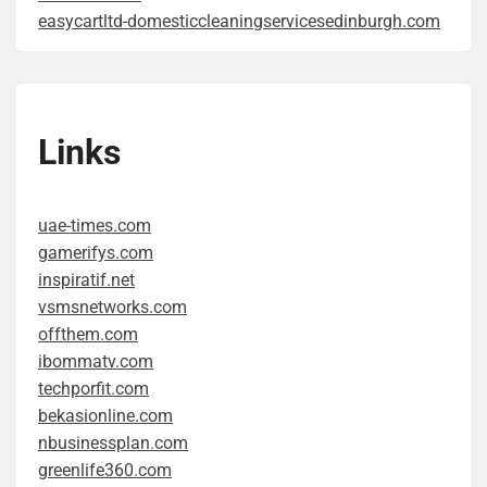
easycartltd-domesticcleaningservicesedinburgh.com
Links
uae-times.com
gamerifys.com
inspiratif.net
vsmsnetworks.com
offthem.com
ibommatv.com
techporfit.com
bekasionline.com
nbusinessplan.com
greenlife360.com