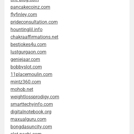
pancakecoinz.com
flyfinley.com
prideconsultation.com
hountinglil.info
chakraaffirmations.net
bestjokes4u.com
lustgurgaon.com
geniejaar.com
bobbyslot.com
11placemoulin.com
mintz360.com
mohob.net
weightlossprodigy.com
smarttechyinfo.com
digitalnotebook.org
maxualguru.com
bongdasuncity.com